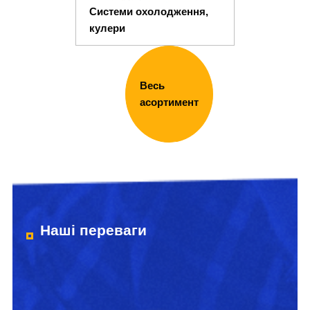
Системи охолодження,
кулери
Весь
асортимент
Наші переваги