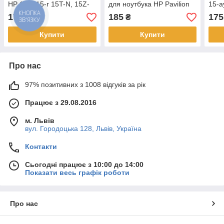
HP 15-g 15-r 15T-N, 15Z-
для ноутбука HP Pavilion
15-a
N, 15-J, 15T CBL00380-
14-AB 15-AB 15-AK 15T-AK
раз
КНОПКА
175
185
175
₴
₴
ЗВ'ЯЗКУ
0200, 719318-YD9 - разем
Купити
Купити
Про нас
97% позитивних з 1008 відгуків за рік
Працює з 29.08.2016
м. Львів
вул. Городоцька 128, Львів, Україна
Контакти
Сьогодні працює з 10:00 до 14:00
Показати весь графік роботи
Про нас