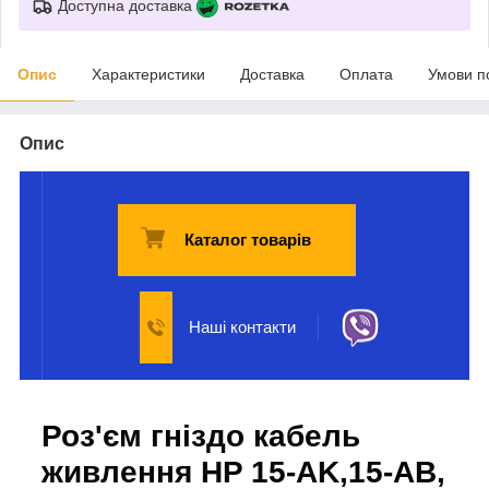
Доступна доставка
Опис
Характеристики
Доставка
Оплата
Умови п
Опис
Каталог товарів
Наші контакти
Роз'єм гніздо кабель
живлення HP 15-AK,15-AB,