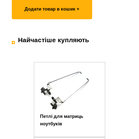
Додати товар в кошик +
Найчастіше купляють
Петлі для матриць
ноутбуків