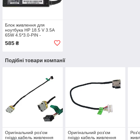
Блок живлення для
ноутбука HP 18.5 V 3.5A
65W 4.5*3.0-PIN -
зарядний пристрій +
585
₴
кабель 220B
Подібні товари компанії
Оригінальний роз'єм
Оригінальний роз'єм
Роз'
гніздо кабель живлення
гніздо кабель живлення
живл