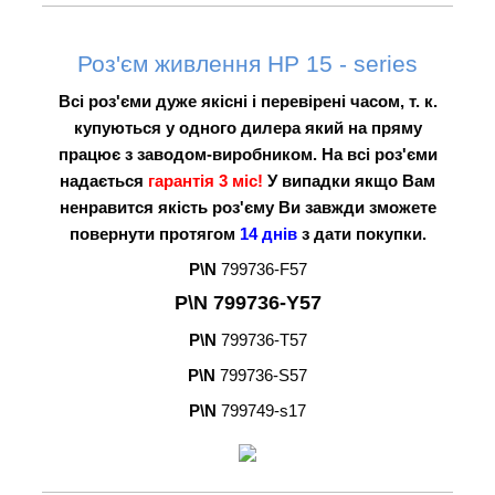
Роз'єм живлення HP 15 - series
Всі роз'єми дуже якісні і перевірені часом, т. к.
купуються у одного дилера який на пряму
працює з заводом-виробником. На всі роз'єми
надається
гарантія 3 міс!
У випадки якщо Вам
ненравится якість роз'єму Ви завжди зможете
повернути протягом
14 днів
з дати покупки.
P\N
799736-F57
P\N
799736-Y57
P\N
799736-T57
P\N
799736-S57
P\N
799749-s17