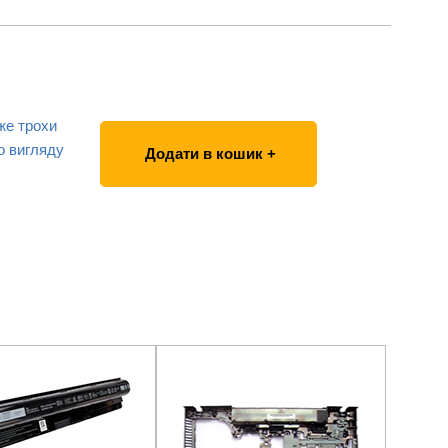
же трохи
о вигляду
Додати в кошик +