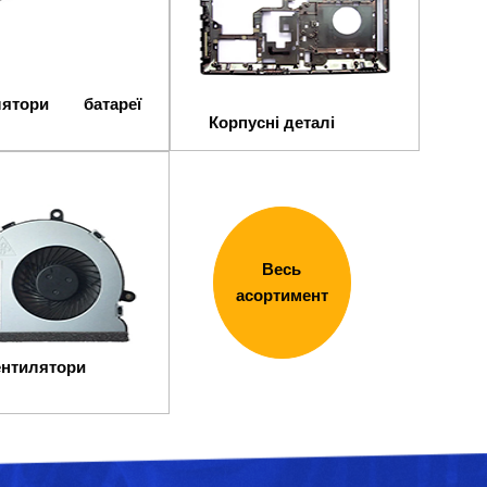
лятори батареї
Корпусні деталі
Весь
асортимент
илятори