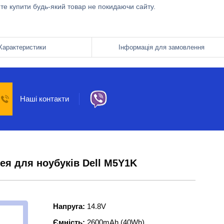
ете купити будь-який товар не покидаючи сайту.
Характеристики
Інформація для замовлення
Наші контакти
ея для ноубуків Dell M5Y1K
Напруга:
14.8V
Ємність:
2600mAh (40Wh)