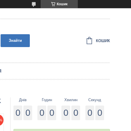
Кошик
Знайти
КОШИК
Я
K
Днів
Годин
Хвилин
Секунд
0
0
0
0
0
0
0
0
%