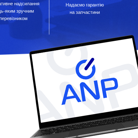
тивне надсилання
Надаємо гарантію
дь-яким зручним
на запчастини
перевізником