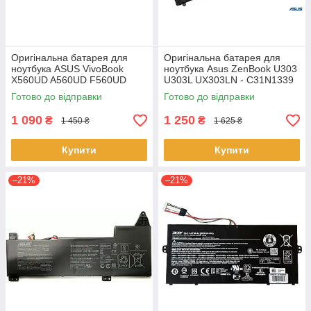
Оригінальна батарея для
Оригінальна батарея для
ноутбука ASUS VivoBook
ноутбука Asus ZenBook U303
X560UD A560UD F560UD
U303L UX303LN - C31N1339
K560UD R562UD - A31N1730
(+11.31 V 50Wh) АКБ
Готово до відправки
Готово до відправки
1 090
1 250
₴
₴
1 450 ₴
1 625 ₴
Купити
Купити
–21%
–21%