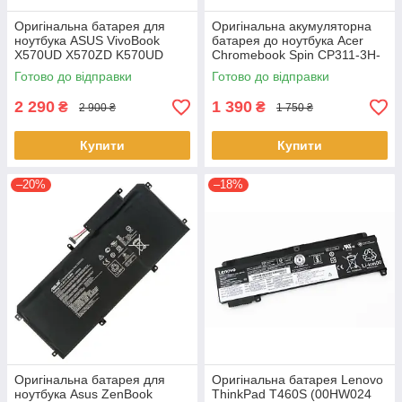
Оригінальна батарея для
Оригінальна акумуляторна
ноутбука ASUS VivoBook
батарея до ноутбука Acer
X570UD X570ZD K570UD
Chromebook Spin CP311-3H-
K570ZD R570UD R570ZD
K2RJ CP311-2H-C679 CP513-
Готово до відправки
Готово до відправки
F570UD - B31N1723
1HL CP513-1H - AP16L8J
2 290
1 390
₴
₴
2 900 ₴
1 750 ₴
Купити
Купити
–20%
–18%
Оригінальна батарея для
Оригінальна батарея Lenovo
ноутбука Asus ZenBook
ThinkPad T460S (00HW024