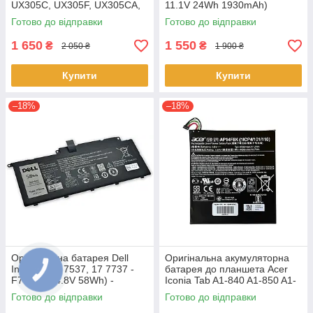
UX305C, UX305F, UX305CA,
11.1V 24Wh 1930mAh)
UX305FA - C31N1411 (+11.4 V
Акумулятор, АКБ для
Готово до відправки
Готово до відправки
45Wh) АКБ
ноутбука
1 650
1 550
₴
₴
2 050 ₴
1 900 ₴
Купити
Купити
–18%
–18%
Оригінальна батарея Dell
Оригінальна акумуляторна
Inspiron 15 7537, 17 7737 -
батарея до планшета Acer
F7HVR (14.8V 58Wh) -
Iconia Tab A1-840 A1-850 A1-
Акумулятор, АКБ
860 One 8 B1-810 B1-820 B1-
Готово до відправки
Готово до відправки
830 - AP14F8K