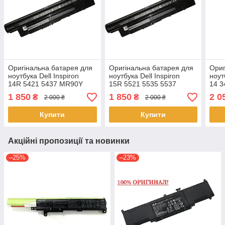
Оригінальна батарея для
Оригінальна батарея для
Ориг
ноутбука Dell Inspiron
ноутбука Dell Inspiron
ноут
14R 5421 5437 MR90Y
15R 5521 5535 5537
14 3
MR90Y
1 850
1 850
2 0
₴
₴
2 000 ₴
2 000 ₴
Купити
Купити
Акційні пропозиції та новинки
–25%
–23%