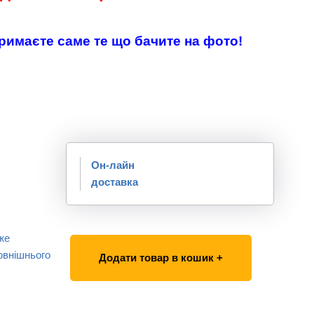
тримаєте саме те що бачите на фото!
Он-лайн
доставка
же
овнішнього
Додати товар в кошик +