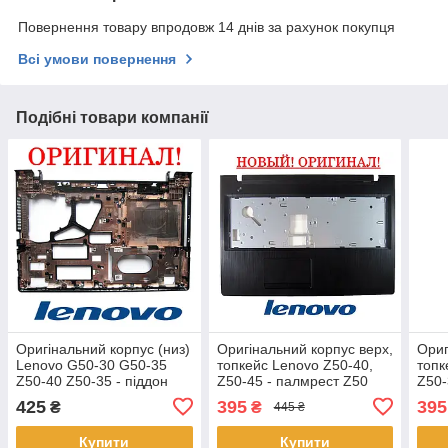
Повернення товару впродовж 14 днів за рахунок покупця
Всі умови повернення
Подібні товари компанії
Оригінальний корпус (низ)
Оригінальний корпус верх,
Ориг
Lenovo G50-30 G50-35
топкейс Lenovo Z50-40,
топк
Z50-40 Z50-35 - піддон
Z50-45 - палмрест Z50
Z50-
(корито) - Оригінал
series
seri
425
395
395
₴
₴
445 ₴
Купити
Купити