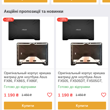
Акційні пропозиції та новинки
–18%
–18%
Оригінальный корпус кришка
Оригінальный корпус кришка
матриці для ноутбука Asus
матриці для ноутбука Asus
FX86, FX86S, FX86F,
FX505, FX505DT, FX505GT,
FX86SF Series
FX505GE, FX505GD,
Готово до відправки
Готово до відправки
FX505DD
1 190
1 190
₴
₴
1 450 ₴
1 450 ₴
Купити
Купити