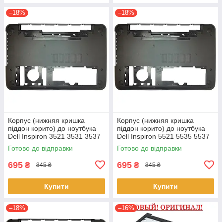
–18%
–18%
Корпус (нижняя кришка
Корпус (нижняя кришка
піддон корито) до ноутбука
піддон корито) до ноутбука
Dell Inspiron 3521 3531 3537
Dell Inspiron 5521 5535 5537
(0YXMG9, AP0ZG000200)
(0YXMG9, AP0ZG000200)
Готово до відправки
Готово до відправки
695
695
₴
₴
845 ₴
845 ₴
Купити
Купити
–18%
–16%