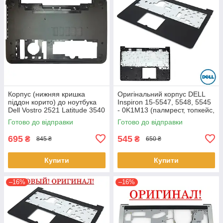
Корпус (нижняя кришка
Оригінальний корпус DELL
піддон корито) до ноутбука
Inspiron 15-5547, 5548, 5545
Dell Vostro 2521 Latitude 3540
- 0K1M13 (палмрест, топкейс,
(0YXMG9, AP0ZG000200)
верх)
Готово до відправки
Готово до відправки
695
545
₴
₴
845 ₴
650 ₴
Купити
Купити
–16%
–16%