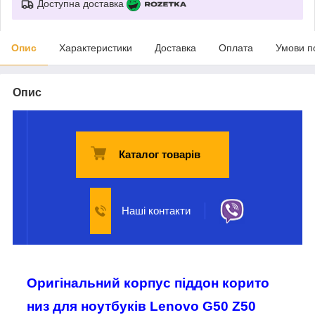
Доступна доставка
Опис
Характеристики
Доставка
Оплата
Умови п
Опис
Каталог товарів
Наші контакти
Оригінальний корпус піддон корито
низ для ноутбуків Lenovo G50 Z50