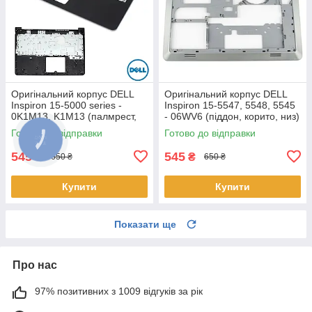
Оригінальний корпус DELL
Оригінальний корпус DELL
Inspiron 15-5000 series -
Inspiron 15-5547, 5548, 5545
0K1M13, K1M13 (палмрест,
- 06WV6 (піддон, корито, низ)
топкейс, верх)
Готово до відправки
Готово до відправки
545
545
₴
₴
650 ₴
650 ₴
Купити
Купити
Показати ще
Про нас
97% позитивних з 1009 відгуків за рік