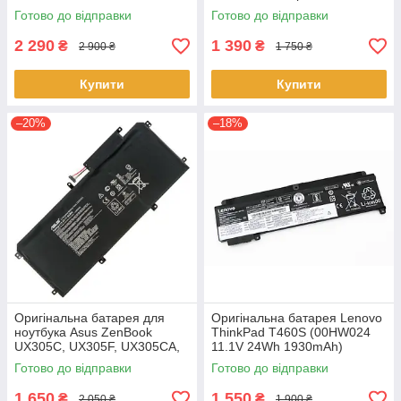
K570ZD R570UD R570ZD
K2RJ CP311-2H-C679 CP513-
Готово до відправки
Готово до відправки
F570UD - B31N1723
1HL CP513-1H - AP16L8J
2 290
1 390
₴
₴
2 900 ₴
1 750 ₴
Купити
Купити
–20%
–18%
Оригінальна батарея для
Оригінальна батарея Lenovo
ноутбука Asus ZenBook
ThinkPad T460S (00HW024
UX305C, UX305F, UX305CA,
11.1V 24Wh 1930mAh)
UX305FA - C31N1411 (+11.4 V
Акумулятор, АКБ для
Готово до відправки
Готово до відправки
45Wh) АКБ
ноутбука
1 650
1 550
₴
₴
2 050 ₴
1 900 ₴