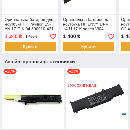
Оригінальна батарея для
Оригінальна батарея для
Ориг
ноутбука HP Pavilion 15-
ноутбука HP ENVY 14-V
ноут
AN 17-G KI04 800010-421
14-U 17-K series VI04
G2 4
800049-001
756744-001
001
1 340
1 400
1 4
₴
₴
1 400 ₴
Купити
Купити
Акційні пропозиції та новинки
–25%
–23%