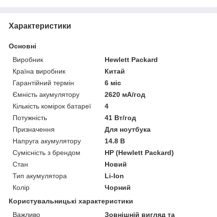
Характеристики
Основні
Виробник
Hewlett Packard
Країна виробник
Китай
Гарантійний термін
6 міс
Ємність акумулятору
2620 мА/год
Кількість комірок батареї
4
Потужність
41 Вт/год
Призначення
Для ноутбука
Напруга акумулятору
14.8 В
Сумісність з брендом
HP (Hewlett Packard)
Стан
Новий
Тип акумулятора
Li-Ion
Колір
Чорний
Користувальницькі характеристики
Важливо
Зовнішній вигляд та