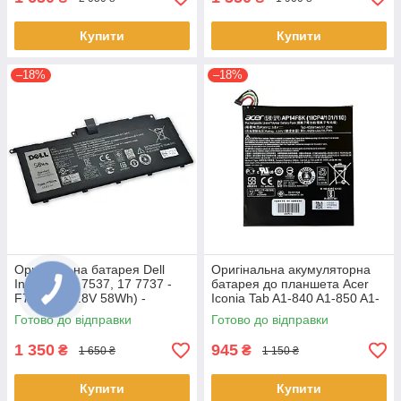
Купити
Купити
–18%
–18%
Оригінальна батарея Dell
Оригінальна акумуляторна
Inspiron 15 7537, 17 7737 -
батарея до планшета Acer
F7HVR (14.8V 58Wh) -
Iconia Tab A1-840 A1-850 A1-
Акумулятор, АКБ
860 One 8 B1-810 B1-820 B1-
Готово до відправки
Готово до відправки
830 - AP14F8K
1 350
945
₴
₴
1 650 ₴
1 150 ₴
Купити
Купити