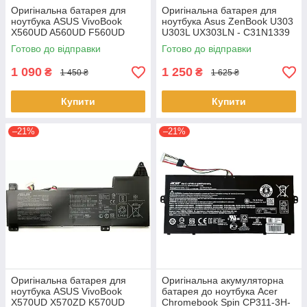
Оригінальна батарея для
Оригінальна батарея для
ноутбука ASUS VivoBook
ноутбука Asus ZenBook U303
X560UD A560UD F560UD
U303L UX303LN - C31N1339
K560UD R562UD - A31N1730
(+11.31 V 50Wh) АКБ
Готово до відправки
Готово до відправки
1 090
1 250
₴
₴
1 450 ₴
1 625 ₴
Купити
Купити
–21%
–21%
Оригінальна батарея для
Оригінальна акумуляторна
ноутбука ASUS VivoBook
батарея до ноутбука Acer
X570UD X570ZD K570UD
Chromebook Spin CP311-3H-