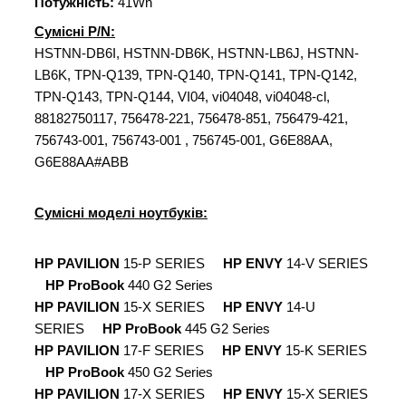
Потужність:
41Wh
Сумісні P/N:
HSTNN-DB6I, HSTNN-DB6K, HSTNN-LB6J, HSTNN-
LB6K, TPN-Q139, TPN-Q140, TPN-Q141, TPN-Q142,
TPN-Q143, TPN-Q144, VI04, vi04048, vi04048-cl,
88182750117, 756478-221, 756478-851, 756479-421,
756743-001, 756743-001 , 756745-001, G6E88AA,
G6E88AA#ABB
Сумісні моделі ноутбуків:
HP PAVILION
15-P SERIES
HP ENVY
14-V SERIES
HP ProBook
440 G2 Series
HP PAVILION
15-X SERIES
HP ENVY
14-U
SERIES
HP ProBook
445 G2 Series
HP PAVILION
17-F SERIES
HP ENVY
15-K SERIES
HP ProBook
450 G2 Series
HP PAVILION
17-X SERIES
HP ENVY
15-X SERIES