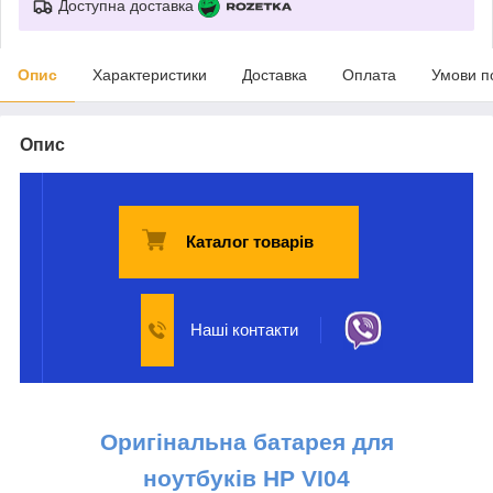
Доступна доставка
Опис
Характеристики
Доставка
Оплата
Умови п
Опис
Каталог товарів
Наші контакти
Оригінальна батарея для
ноутбуків НР
VI04