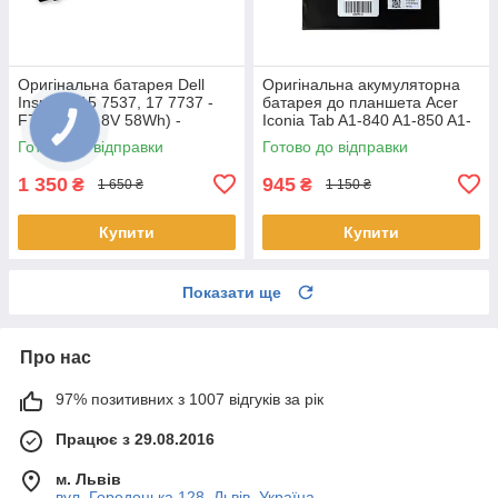
Оригінальна батарея Dell
Оригінальна акумуляторна
Inspiron 15 7537, 17 7737 -
батарея до планшета Acer
F7HVR (14.8V 58Wh) -
Iconia Tab A1-840 A1-850 A1-
Акумулятор, АКБ
860 One 8 B1-810 B1-820 B1-
Готово до відправки
Готово до відправки
830 - AP14F8K
1 350
945
₴
₴
1 650 ₴
1 150 ₴
Купити
Купити
Показати ще
Про нас
97% позитивних з 1007 відгуків за рік
Працює з 29.08.2016
м. Львів
вул. Городоцька 128, Львів, Україна