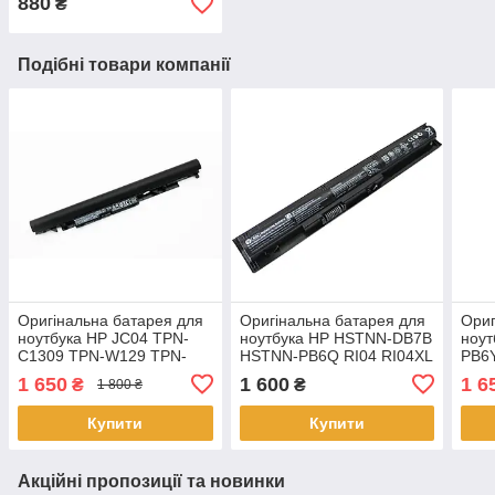
880
₴
Подібні товари компанії
Оригінальна батарея для
Оригінальна батарея для
Ориг
ноутбука HP JC04 TPN-
ноутбука HP HSTNN-DB7B
ноут
C1309 TPN-W129 TPN-
HSTNN-PB6Q RI04 RI04XL
PB6
W130 2LP34AA
RI06XL - Акумулятор, АКБ
C12
1 650
1 600
1 6
₴
₴
1 800 ₴
Купити
Купити
Акційні пропозиції та новинки