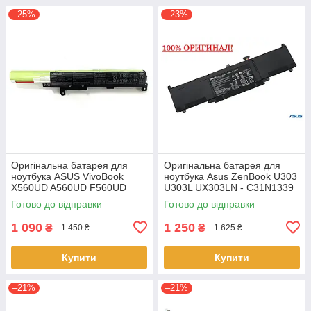
–25%
–23%
Оригінальна батарея для
Оригінальна батарея для
ноутбука ASUS VivoBook
ноутбука Asus ZenBook U303
X560UD A560UD F560UD
U303L UX303LN - C31N1339
K560UD R562UD - A31N1730
(+11.31 V 50Wh) АКБ
Готово до відправки
Готово до відправки
1 090
1 250
₴
₴
1 450 ₴
1 625 ₴
Купити
Купити
–21%
–21%