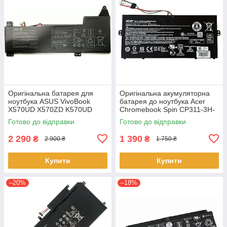
Оригінальна батарея для
Оригінальна акумуляторна
ноутбука ASUS VivoBook
батарея до ноутбука Acer
X570UD X570ZD K570UD
Chromebook Spin CP311-3H-
K570ZD R570UD R570ZD
K2RJ CP311-2H-C679 CP513-
Готово до відправки
Готово до відправки
F570UD - B31N1723
1HL CP513-1H - AP16L8J
2 290
1 390
₴
₴
2 900 ₴
1 750 ₴
Купити
Купити
–20%
–18%