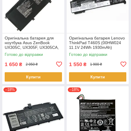
Оригінальна батарея для
Оригінальна батарея Lenovo
ноутбука Asus ZenBook
ThinkPad T460S (00HW024
UX305C, UX305F, UX305CA,
11.1V 24Wh 1930mAh)
UX305FA - C31N1411 (+11.4 V
Акумулятор, АКБ для
Готово до відправки
Готово до відправки
45Wh) АКБ
ноутбука
1 650
1 550
₴
₴
2 050 ₴
1 900 ₴
Купити
Купити
–18%
–18%