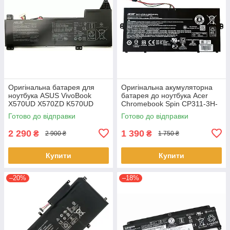
Оригінальна батарея для
Оригінальна акумуляторна
ноутбука ASUS VivoBook
батарея до ноутбука Acer
X570UD X570ZD K570UD
Chromebook Spin CP311-3H-
K570ZD R570UD R570ZD
K2RJ CP311-2H-C679 CP513-
Готово до відправки
Готово до відправки
F570UD - B31N1723
1HL CP513-1H - AP16L8J
2 290
1 390
₴
₴
2 900 ₴
1 750 ₴
Купити
Купити
–20%
–18%