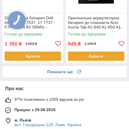
Оригінальна батарея Dell
Оригінальна акумуляторна
Inspiron 15 7537, 17 7737 -
батарея до планшета Acer
F7HVR (14.8V 58Wh) -
Iconia Tab A1-840 A1-850 A1-
Акумулятор, АКБ
860 One 8 B1-810 B1-820 B1-
Готово до відправки
Готово до відправки
830 - AP14F8K
1 350
945
₴
₴
1 650 ₴
1 150 ₴
Купити
Купити
Показати ще
Про нас
97% позитивних з 1009 відгуків за рік
Працює з 29.08.2016
м. Львів
вул. Городоцька 128, Львів, Україна