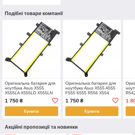
Подібні товари компанії
Оригінальна батарея для
Оригінальна батарея для
Ориг
ноутбука Asus X555
ноутбука Asus X555 A555
ноут
X555LA X555LD X555LN
F555 K555 R556 X554
R542
X555L X555LB X555LF
F554 серії C21N1347
C21
1 750
1 750
1 8
₴
₴
C21N1347
Купити
Купити
Акційні пропозиції та новинки