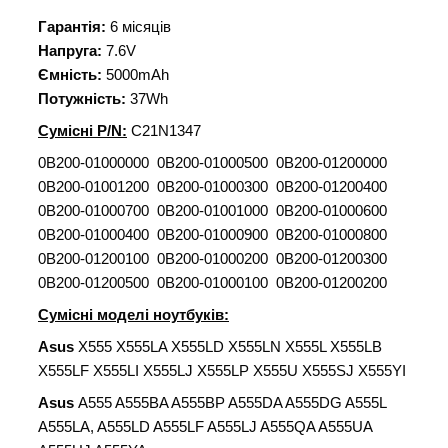
Гарантія:
6 місяців
Напруга:
7.6V
Ємність:
5000mAh
Потужність:
37Wh
Сумісні P/N:
C21N1347
0B200-01000000 0B200-01000500 0B200-01200000
0B200-01001200 0B200-01000300 0B200-01200400
0B200-01000700 0B200-01001000 0B200-01000600
0B200-01000400 0B200-01000900 0B200-01000800
0B200-01200100 0B200-01000200 0B200-01200300
0B200-01200500 0B200-01000100 0B200-01200200
Сумісні моделі ноутбуків:
Asus
X555 X555LA X555LD X555LN X555L X555LB
X555LF X555LI X555LJ X555LP X555U X555SJ X555YI
Asus
A555 A555BA A555BP A555DA A555DG A555L
A555LA, A555LD A555LF A555LJ A555QA A555UA