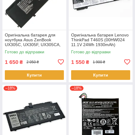
Оригінальна батарея для
Оригінальна батарея Lenovo
ноутбука Asus ZenBook
ThinkPad T460S (00HW024
UX305C, UX305F, UX305CA,
11.1V 24Wh 1930mAh)
UX305FA - C31N1411 (+11.4 V
Акумулятор, АКБ для
Готово до відправки
Готово до відправки
45Wh) АКБ
ноутбука
1 650
1 550
₴
₴
2 050 ₴
1 900 ₴
Купити
Купити
–18%
–18%