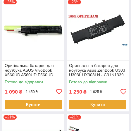
–25%
–23%
Оригінальна батарея для
Оригінальна батарея для
ноутбука ASUS VivoBook
ноутбука Asus ZenBook U303
X560UD A560UD F560UD
U303L UX303LN - C31N1339
K560UD R562UD - A31N1730
(+11.31 V 50Wh) АКБ
Готово до відправки
Готово до відправки
1 090
1 250
₴
₴
1 450 ₴
1 625 ₴
Купити
Купити
–21%
–21%