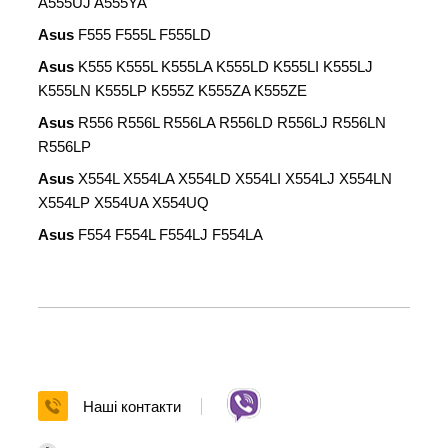
A555UJ A555YA
Asus
F555 F555L F555LD
Asus
K555
K555L K555LA K555LD K555LI K555LJ
K555LN K555LP K555Z K555ZA K555ZE
Asus
R556 R556L R556LA R556LD R556LJ R556LN
R556LP
Asus
X554L X554LA X554LD X554LI X554LJ X554LN
X554LP X554UA X554UQ
Asus
F554 F554L F554LJ F554LA
Наші контакти