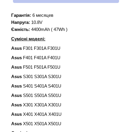
Гарантія:
6 месяцев
Напруга:
10.8V
Ємність:
4400mAh ( 47Wh )
Сумісні моделі:
Asus
F301 F301A F301U
Asus
F401 F401A F401U
Asus
F501 F501A F501U
Asus
S301 S301A S301U
Asus
S401 S401A S401U
Asus
S501 S501A S501U
Asus
X301 X301A X301U
Asus
X401 X401A X401U
Asus
X501 X501A X501U