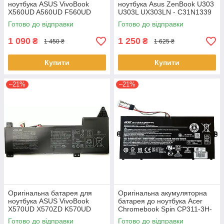
ноутбука ASUS VivoBook
ноутбука Asus ZenBook U303
X560UD A560UD F560UD
U303L UX303LN - C31N1339
K560UD R562UD - A31N1730
(+11.31 V 50Wh) АКБ
Готово до відправки
Готово до відправки
1 090
1 250
₴
₴
1 450 ₴
1 625 ₴
Купити
Купити
–21%
–21%
Оригінальна батарея для
Оригінальна акумуляторна
ноутбука ASUS VivoBook
батарея до ноутбука Acer
X570UD X570ZD K570UD
Chromebook Spin CP311-3H-
K570ZD R570UD R570ZD
K2RJ CP311-2H-C679 CP513-
Готово до відправки
Готово до відправки