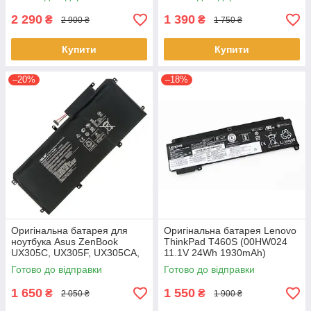
F570UD - B31N1723
1HL CP513-1H - AP16L8J
2 290
1 390
₴
₴
2 900 ₴
1 750 ₴
Купити
Купити
–20%
–18%
Оригінальна батарея для
Оригінальна батарея Lenovo
ноутбука Asus ZenBook
ThinkPad T460S (00HW024
UX305C, UX305F, UX305CA,
11.1V 24Wh 1930mAh)
UX305FA - C31N1411 (+11.4 V
Акумулятор, АКБ для
Готово до відправки
Готово до відправки
45Wh) АКБ
ноутбука
1 650
1 550
₴
₴
2 050 ₴
1 900 ₴