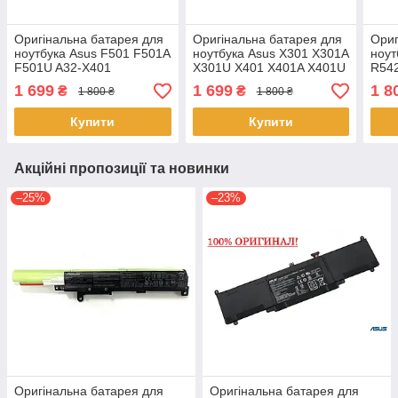
Оригінальна батарея для
Оригінальна батарея для
Ориг
ноутбука Asus F501 F501A
ноутбука Asus X301 X301A
ноут
F501U A32-X401
X301U X401 X401A X401U
R542
A32-X401
C21
1 699
1 699
1 8
₴
₴
1 800 ₴
1 800 ₴
Купити
Купити
Акційні пропозиції та новинки
–25%
–23%
Оригінальна батарея для
Оригінальна батарея для