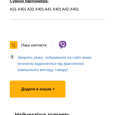
Сумісні партномера:
A31-X401 A32-X401 A41-X401 A42-X401
Наші контакти
Зверніть увагу: зображення на сайті може
незначно відрізнятися від фактичного
зовнішнього вигляду товару!
Додати в кошик +
Найчастіше купують