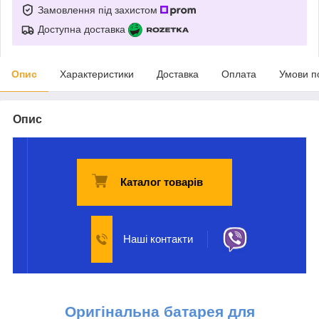
Замовлення під захистом
Доступна доставка
Опис
Характеристики
Доставка
Оплата
Умови п
Опис
Каталог товарів
Наші контакти
Оригінальна б
атарея для