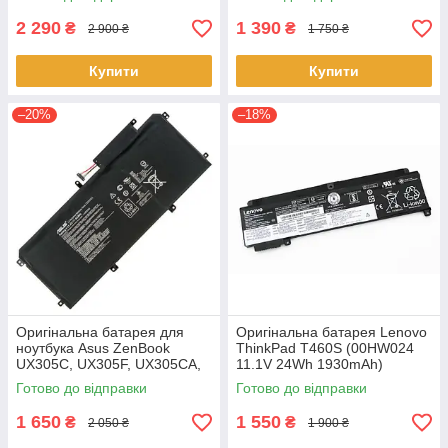
F570UD - B31N1723
1HL CP513-1H - AP16L8J
2 290
1 390
₴
₴
2 900 ₴
1 750 ₴
Купити
Купити
–20%
–18%
Оригінальна батарея для
Оригінальна батарея Lenovo
ноутбука Asus ZenBook
ThinkPad T460S (00HW024
UX305C, UX305F, UX305CA,
11.1V 24Wh 1930mAh)
UX305FA - C31N1411 (+11.4 V
Акумулятор, АКБ для
Готово до відправки
Готово до відправки
45Wh) АКБ
ноутбука
1 650
1 550
₴
₴
2 050 ₴
1 900 ₴