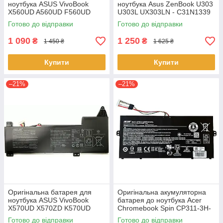
ноутбука ASUS VivoBook
ноутбука Asus ZenBook U303
X560UD A560UD F560UD
U303L UX303LN - C31N1339
K560UD R562UD - A31N1730
(+11.31 V 50Wh) АКБ
Готово до відправки
Готово до відправки
1 090
1 250
₴
₴
1 450 ₴
1 625 ₴
Купити
Купити
–21%
–21%
Оригінальна батарея для
Оригінальна акумуляторна
ноутбука ASUS VivoBook
батарея до ноутбука Acer
X570UD X570ZD K570UD
Chromebook Spin CP311-3H-
K570ZD R570UD R570ZD
K2RJ CP311-2H-C679 CP513-
Готово до відправки
Готово до відправки