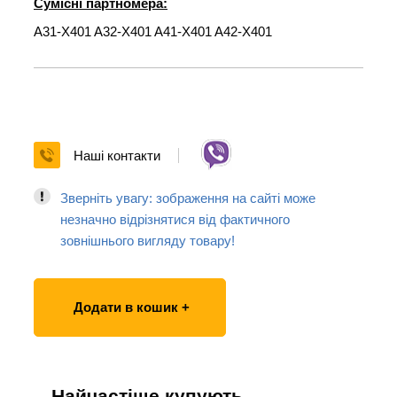
Сумісні партномера:
A31-X401 A32-X401 A41-X401 A42-X401
Наші контакти
Зверніть увагу: зображення на сайті може
незначно відрізнятися від фактичного
зовнішнього вигляду товару!
Додати в кошик +
Найчастіше купують