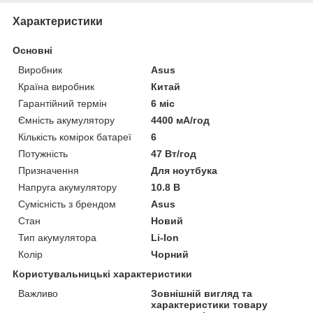
Характеристики
Основні
Виробник
Asus
Країна виробник
Китай
Гарантійний термін
6 міс
Ємність акумулятору
4400 мА/год
Кількість комірок батареї
6
Потужність
47 Вт/год
Призначення
Для ноутбука
Напруга акумулятору
10.8 В
Сумісність з брендом
Asus
Стан
Новий
Тип акумулятора
Li-Ion
Колір
Чорний
Користувальницькі характеристики
Важливо
Зовнішній вигляд та
характеристики товару