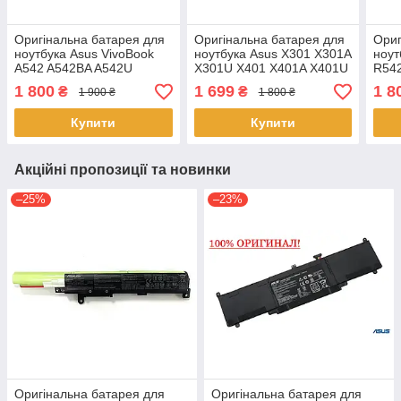
Оригінальна батарея для
Оригінальна батарея для
Ориг
ноутбука Asus VivoBook
ноутбука Asus X301 X301A
ноут
A542 A542BA A542U
X301U X401 X401A X401U
R542
A542UA A542UQ A542UR
A32-X401
C21
1 800
1 699
1 8
₴
₴
1 900 ₴
1 800 ₴
C21N1634
Купити
Купити
Акційні пропозиції та новинки
–25%
–23%
Оригінальна батарея для
Оригінальна батарея для