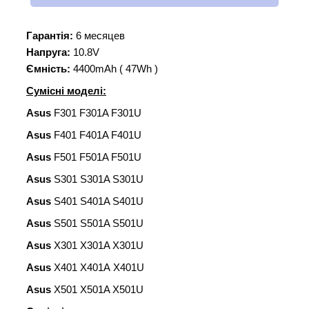
Гарантія:
6 месяцев
Напруга:
10.8V
Ємність:
4400mAh ( 47Wh )
Сумісні моделі:
Asus
F301 F301A F301U
Asus
F401 F401A F401U
Asus
F501 F501A F501U
Asus
S301 S301A S301U
Asus
S401 S401A S401U
Asus
S501 S501A S501U
Asus
X301 X301A X301U
Asus
X401 X401A X401U
Asus
X501 X501A X501U