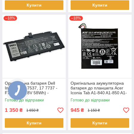
Купити
Купити
–18%
–18%
Оригінальна батарея Dell
Оригінальна акумуляторна
Inspiron 15 7537, 17 7737 -
батарея до планшета Acer
F7HVR (14.8V 58Wh) -
Iconia Tab A1-840 A1-850 A1-
Акумулятор, АКБ
860 One 8 B1-810 B1-820 B1-
Готово до відправки
Готово до відправки
830 - AP14F8K
1 350
945
₴
₴
1 650 ₴
1 150 ₴
Купити
Купити