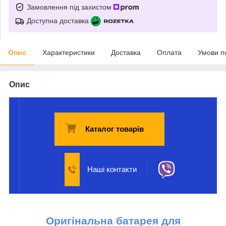
Замовлення під захистом
Доступна доставка
Опис
Характеристики
Доставка
Оплата
Умови п
Опис
Каталог товарів
Наші контакти
Оригінальна б
атарея для