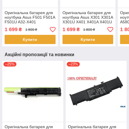
Оригінальна батарея для
Оригінальна батарея для
Ориг
ноутбука Asus F501 F501A
ноутбука Asus X301 X301A
ноут
F501U A32-X401
X301U X401 X401A X401U
A58
A32-X401
A58
1 699
1 699
1 8
₴
₴
1 800 ₴
1 800 ₴
Купити
Купити
Акційні пропозиції та новинки
–25%
–23%
Оригінальна батарея для
Оригінальна батарея для