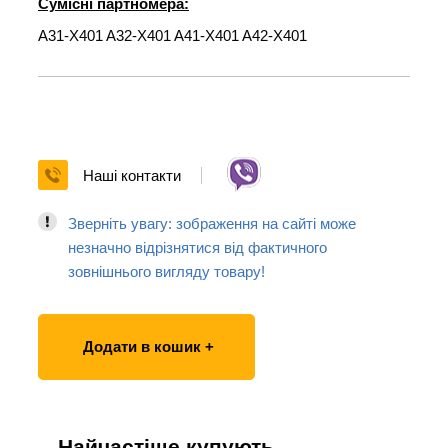
Сумісні партномера:
A31-X401 A32-X401 A41-X401 A42-X401
Наші контакти
Зверніть увагу: зображення на сайті може
незначно відрізнятися від фактичного
зовнішнього вигляду товару!
Додати в кошик +
Найчастіше купують