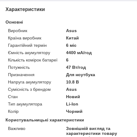
Характеристики
Основні
Виробник
Asus
Країна виробник
Китай
Гарантійний термін
6 міс
Ємність акумулятору
4400 мА/год
Кількість комірок батареї
6
Потужність
47 Вт/год
Призначення
Для ноутбука
Напруга акумулятору
10.8 В
Сумісність з брендом
Asus
Стан
Новий
Тип акумулятора
Li-Ion
Колір
Чорний
Користувальницькі характеристики
Важливо
Зовнішній вигляд та
характеристики товару