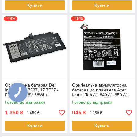
Купити
Купити
–18%
–18%
Оригінальна батарея Dell
Оригінальна акумуляторна
Inspiron 15 7537, 17 7737 -
батарея до планшета Acer
F7HVR (14.8V 58Wh) -
Iconia Tab A1-840 A1-850 A1-
Акумулятор, АКБ
860 One 8 B1-810 B1-820 B1-
Готово до відправки
Готово до відправки
830 - AP14F8K
1 350
945
₴
₴
1 650 ₴
1 150 ₴
Купити
Купити