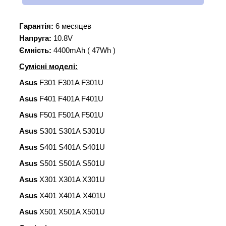
Гарантія:
6 месяцев
Напруга:
10.8V
Ємність:
4400mAh ( 47Wh )
Сумісні моделі:
Asus
F301 F301A F301U
Asus
F401 F401A F401U
Asus
F501 F501A F501U
Asus
S301 S301A S301U
Asus
S401 S401A S401U
Asus
S501 S501A S501U
Asus
X301 X301A X301U
Asus
X401 X401A X401U
Asus
X501 X501A X501U