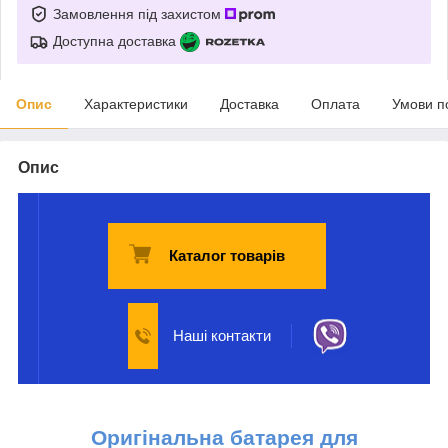
Замовлення під захистом
Доступна доставка
Опис
Характеристики
Доставка
Оплата
Умови п
Опис
Каталог товарів
Наші контакти
Оригінальна б
атарея для