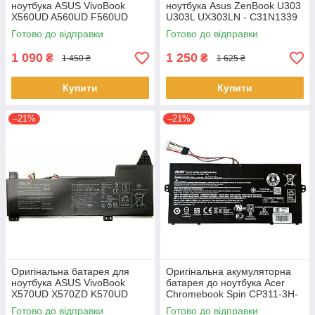
ноутбука ASUS VivoBook
ноутбука Asus ZenBook U303
X560UD A560UD F560UD
U303L UX303LN - C31N1339
K560UD R562UD - A31N1730
(+11.31 V 50Wh) АКБ
Готово до відправки
Готово до відправки
1 090
1 250
₴
₴
1 450 ₴
1 625 ₴
Купити
Купити
–21%
–21%
Оригінальна батарея для
Оригінальна акумуляторна
ноутбука ASUS VivoBook
батарея до ноутбука Acer
X570UD X570ZD K570UD
Chromebook Spin CP311-3H-
K570ZD R570UD R570ZD
K2RJ CP311-2H-C679 CP513-
Готово до відправки
Готово до відправки