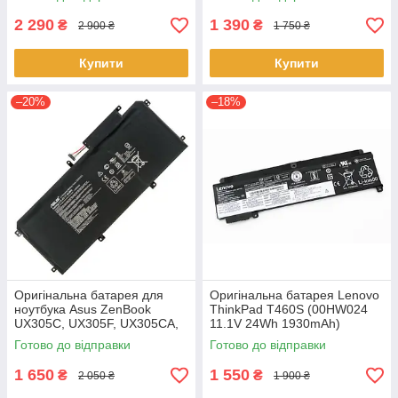
F570UD - B31N1723
1HL CP513-1H - AP16L8J
2 290
1 390
₴
₴
2 900 ₴
1 750 ₴
Купити
Купити
–20%
–18%
Оригінальна батарея для
Оригінальна батарея Lenovo
ноутбука Asus ZenBook
ThinkPad T460S (00HW024
UX305C, UX305F, UX305CA,
11.1V 24Wh 1930mAh)
UX305FA - C31N1411 (+11.4 V
Акумулятор, АКБ для
Готово до відправки
Готово до відправки
45Wh) АКБ
ноутбука
1 650
1 550
₴
₴
2 050 ₴
1 900 ₴