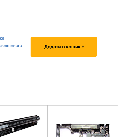
же
овнішнього
Додати в кошик +