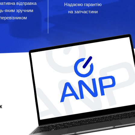
ативна відправка
Надаємо гарантію
дь-яким зручним
на запчастини
перевізником
к