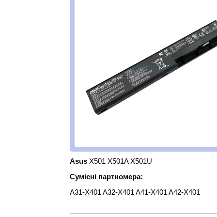
Asus
X501 X501A X501U
Сумісні партномера:
A31-X401 A32-X401 A41-X401 A42-X401