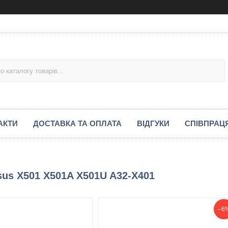
АКТИ
ДОСТАВКА ТА ОПЛАТА
ВІДГУКИ
СПІВПРАЦ
sus X501 X501A X501U A32-X401
–6