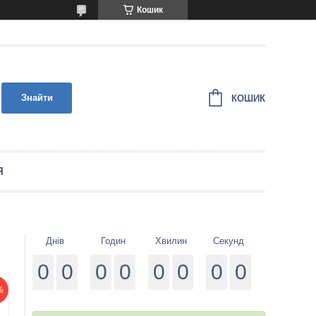
Кошик
Знайти
КОШИК
Я
Днів
Годин
Хвилин
Секунд
0
0
0
0
0
0
0
0
%