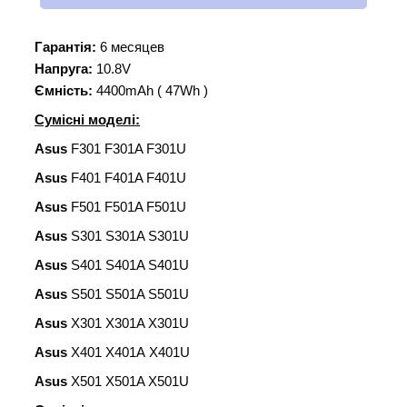
Гарантія:
6 месяцев
Напруга:
10.8V
Ємність:
4400mAh ( 47Wh )
Сумісні моделі:
Asus
F301 F301A F301U
Asus
F401 F401A F401U
Asus
F501 F501A F501U
Asus
S301 S301A S301U
Asus
S401 S401A S401U
Asus
S501 S501A S501U
Asus
X301 X301A X301U
Asus
X401 X401A X401U
Asus
X501 X501A X501U