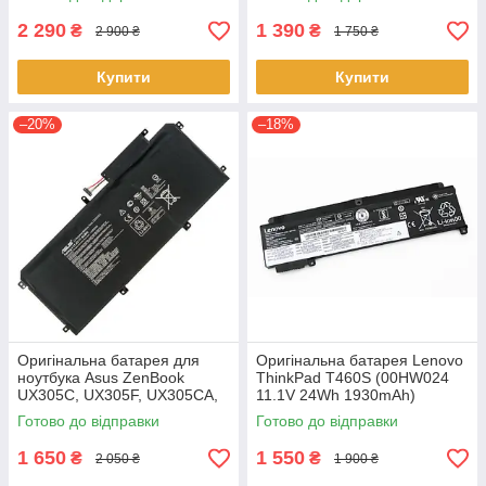
F570UD - B31N1723
1HL CP513-1H - AP16L8J
2 290
1 390
₴
₴
2 900 ₴
1 750 ₴
Купити
Купити
–20%
–18%
Оригінальна батарея для
Оригінальна батарея Lenovo
ноутбука Asus ZenBook
ThinkPad T460S (00HW024
UX305C, UX305F, UX305CA,
11.1V 24Wh 1930mAh)
UX305FA - C31N1411 (+11.4 V
Акумулятор, АКБ для
Готово до відправки
Готово до відправки
45Wh) АКБ
ноутбука
1 650
1 550
₴
₴
2 050 ₴
1 900 ₴