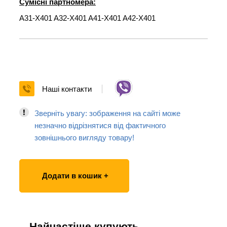
Сумісні партномера:
A31-X401 A32-X401 A41-X401 A42-X401
Наші контакти
Зверніть увагу: зображення на сайті може
незначно відрізнятися від фактичного
зовнішнього вигляду товару!
Додати в кошик +
Найчастіше купують