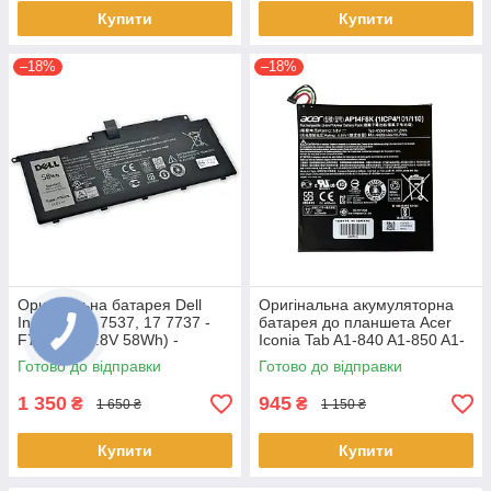
Купити
Купити
–18%
–18%
Оригінальна батарея Dell
Оригінальна акумуляторна
Inspiron 15 7537, 17 7737 -
батарея до планшета Acer
F7HVR (14.8V 58Wh) -
Iconia Tab A1-840 A1-850 A1-
Акумулятор, АКБ
860 One 8 B1-810 B1-820 B1-
Готово до відправки
Готово до відправки
830 - AP14F8K
1 350
945
₴
₴
1 650 ₴
1 150 ₴
Купити
Купити