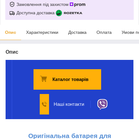
Замовлення під захистом
Доступна доставка
Опис
Характеристики
Доставка
Оплата
Умови п
Опис
Каталог товарів
Наші контакти
Оригінальна б
атарея для