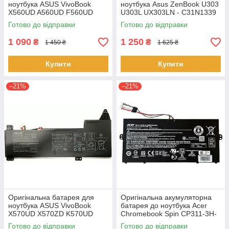
ноутбука ASUS VivoBook
ноутбука Asus ZenBook U303
X560UD A560UD F560UD
U303L UX303LN - C31N1339
K560UD R562UD - A31N1730
(+11.31 V 50Wh) АКБ
Готово до відправки
Готово до відправки
1 090
1 250
₴
₴
1 450 ₴
1 625 ₴
Купити
Купити
–21%
–21%
Оригінальна батарея для
Оригінальна акумуляторна
ноутбука ASUS VivoBook
батарея до ноутбука Acer
X570UD X570ZD K570UD
Chromebook Spin CP311-3H-
K570ZD R570UD R570ZD
K2RJ CP311-2H-C679 CP513-
Готово до відправки
Готово до відправки