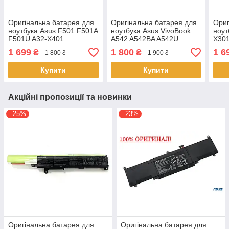
Оригінальна батарея для
Оригінальна батарея для
Ориг
ноутбука Asus F501 F501A
ноутбука Asus VivoBook
ноут
F501U A32-X401
A542 A542BA A542U
X30
A542UA A542UQ A542UR
A32
1 699
1 800
1 6
₴
₴
1 800 ₴
1 900 ₴
C21N1634
Купити
Купити
Акційні пропозиції та новинки
–25%
–23%
Оригінальна батарея для
Оригінальна батарея для