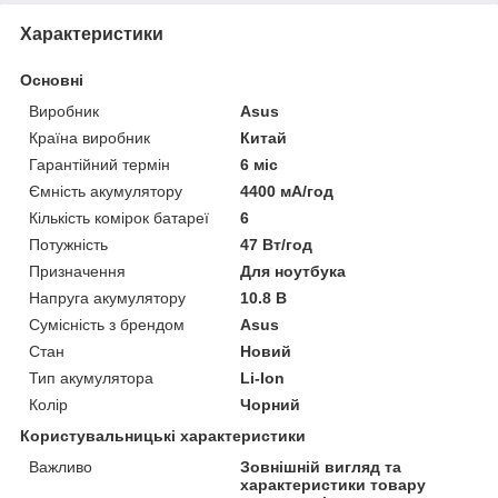
Характеристики
Основні
Виробник
Asus
Країна виробник
Китай
Гарантійний термін
6 міс
Ємність акумулятору
4400 мА/год
Кількість комірок батареї
6
Потужність
47 Вт/год
Призначення
Для ноутбука
Напруга акумулятору
10.8 В
Сумісність з брендом
Asus
Стан
Новий
Тип акумулятора
Li-Ion
Колір
Чорний
Користувальницькі характеристики
Важливо
Зовнішній вигляд та
характеристики товару