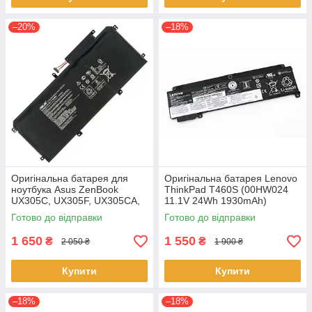
–20%
–18%
Оригінальна батарея для
Оригінальна батарея Lenovo
ноутбука Asus ZenBook
ThinkPad T460S (00HW024
UX305C, UX305F, UX305CA,
11.1V 24Wh 1930mAh)
UX305FA - C31N1411 (+11.4 V
Акумулятор, АКБ для
Готово до відправки
Готово до відправки
45Wh) АКБ
ноутбука
1 650
1 550
₴
₴
2 050 ₴
1 900 ₴
Купити
Купити
–18%
–18%