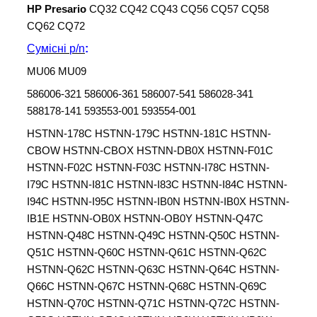
HP Presario
CQ32 CQ42 CQ43 CQ56 CQ57 CQ58
CQ62 CQ72
Сумісні
p/n
:
MU06 MU09
586006-321 586006-361 586007-541 586028-341
588178-141 593553-001 593554-001
HSTNN-178C HSTNN-179C HSTNN-181C HSTNN-
CBOW HSTNN-CBOX HSTNN-DB0X HSTNN-F01C
HSTNN-F02C HSTNN-F03C HSTNN-I78C HSTNN-
I79C HSTNN-I81C HSTNN-I83C HSTNN-I84C HSTNN-
I94C HSTNN-I95C HSTNN-IB0N HSTNN-IB0X HSTNN-
IB1E HSTNN-OB0X HSTNN-OB0Y HSTNN-Q47C
HSTNN-Q48C HSTNN-Q49C HSTNN-Q50C HSTNN-
Q51C HSTNN-Q60C HSTNN-Q61C HSTNN-Q62C
HSTNN-Q62C HSTNN-Q63C HSTNN-Q64C HSTNN-
Q66C HSTNN-Q67C HSTNN-Q68C HSTNN-Q69C
HSTNN-Q70C HSTNN-Q71C HSTNN-Q72C HSTNN-