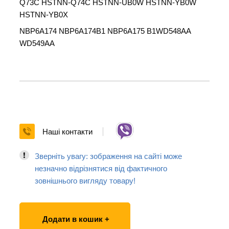
Q73C HSTNN-Q74C HSTNN-UB0W HSTNN-YB0W
HSTNN-YB0X
NBP6A174 NBP6A174B1 NBP6A175 B1WD548AA
WD549AA
Наші контакти
Зверніть увагу: зображення на сайті може
незначно відрізнятися від фактичного
зовнішнього вигляду товару!
Додати в кошик +