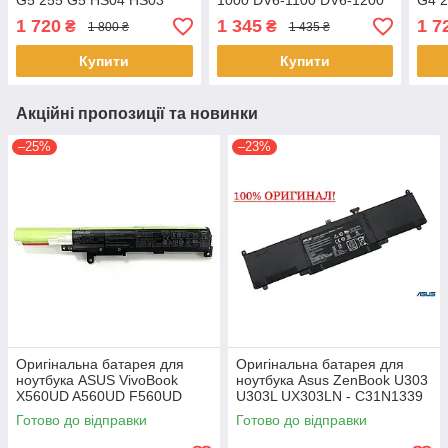
G5 255 G5 HS04 HS03
1000 DV6-1100 DV6-1200
G4 2
EV06
HS0
1 720
1 345
1 7
₴
₴
1 800 ₴
1 435 ₴
Купити
Купити
Акційні пропозиції та новинки
–25%
–23%
Оригінальна батарея для
Оригінальна батарея для
ноутбука ASUS VivoBook
ноутбука Asus ZenBook U303
X560UD A560UD F560UD
U303L UX303LN - C31N1339
K560UD R562UD - A31N1730
(+11.31 V 50Wh) АКБ
Готово до відправки
Готово до відправки