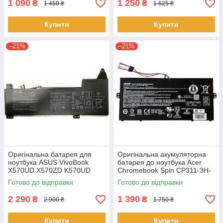
1 090
1 250
₴
₴
1 450 ₴
1 625 ₴
Купити
Купити
–21%
–21%
Оригінальна батарея для
Оригінальна акумуляторна
ноутбука ASUS VivoBook
батарея до ноутбука Acer
X570UD X570ZD K570UD
Chromebook Spin CP311-3H-
K570ZD R570UD R570ZD
K2RJ CP311-2H-C679 CP513-
Готово до відправки
Готово до відправки
F570UD - B31N1723
1HL CP513-1H - AP16L8J
2 290
1 390
₴
₴
2 900 ₴
1 750 ₴
Купити
Купити