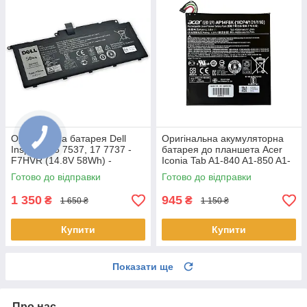
Оригінальна батарея Dell
Оригінальна акумуляторна
Inspiron 15 7537, 17 7737 -
батарея до планшета Acer
F7HVR (14.8V 58Wh) -
Iconia Tab A1-840 A1-850 A1-
Акумулятор, АКБ
860 One 8 B1-810 B1-820 B1-
Готово до відправки
Готово до відправки
830 - AP14F8K
1 350
945
₴
₴
1 650 ₴
1 150 ₴
Купити
Купити
Показати ще
Про нас