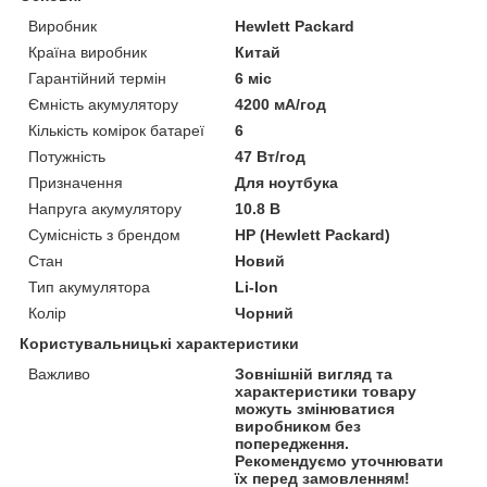
Виробник
Hewlett Packard
Країна виробник
Китай
Гарантійний термін
6 міс
Ємність акумулятору
4200 мА/год
Кількість комірок батареї
6
Потужність
47 Вт/год
Призначення
Для ноутбука
Напруга акумулятору
10.8 В
Сумісність з брендом
HP (Hewlett Packard)
Стан
Новий
Тип акумулятора
Li-Ion
Колір
Чорний
Користувальницькі характеристики
Важливо
Зовнішній вигляд та
характеристики товару
можуть змінюватися
виробником без
попередження.
Рекомендуємо уточнювати
їх перед замовленням!