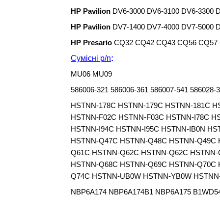
HP Pavilion
DV6-3000 DV6-3100 DV6-3300 
HP Pavilion
DV7-1400 DV7-4000 DV7-5000 
HP Presario
CQ32 CQ42 CQ43 CQ56 CQ57
Сумісні
p/n
:
MU06 MU09
586006-321 586006-361 586007-541 586028-3
HSTNN-178C HSTNN-179C HSTNN-181C 
HSTNN-F02C HSTNN-F03C HSTNN-I78C HS
HSTNN-I94C HSTNN-I95C HSTNN-IB0N H
HSTNN-Q47C HSTNN-Q48C HSTNN-Q49C 
Q61C HSTNN-Q62C HSTNN-Q62C HSTNN-
HSTNN-Q68C HSTNN-Q69C HSTNN-Q70C 
Q74C HSTNN-UB0W HSTNN-YB0W HSTNN
NBP6A174 NBP6A174B1 NBP6A175 B1WD5