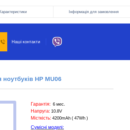
Характеристики
Інформація для замовлення
Наші контакти
я ноутбуків
HP MU06
Гарантія:
6 мес.
Напруга:
10.8V
Місткість:
4200mAh ( 47Wh )
Сумісні моделі: