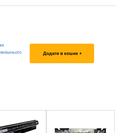
же
овнішнього
Додати в кошик +