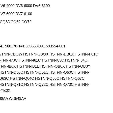
DV6-4000 DV6-6000 DV6-6100
DV7-6000 DV7-6100
 CQ58 CQ62 CQ72
41 588178-141 593553-001 593554-001
HSTNN-CBOW HSTNN-CBOX HSTNN-DB0X HSTNN-F01C
TNN-I79C HSTNN-I81C HSTNN-I83C HSTNN-I84C
STNN-IB0X HSTNN-IB1E HSTNN-OB0X HSTNN-OB0Y
HSTNN-Q50C HSTNN-Q51C HSTNN-Q60C HSTNN-
Q63C HSTNN-Q64C HSTNN-Q66C HSTNN-Q67C
HSTNN-Q71C HSTNN-Q72C HSTNN-Q73C HSTNN-
-YB0X
48AA WD549AA