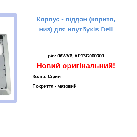
Корпус - піддон (корито,
низ) для ноутбуків Dell
p\n: 06WV6, AP13G000300
Новий оригінальний!
Колір: Сірий
Покриття - матовий