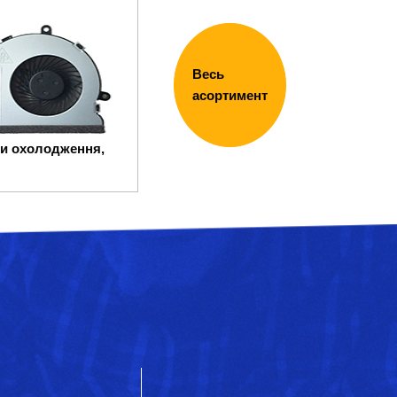
Весь
асортимент
и охолодження,