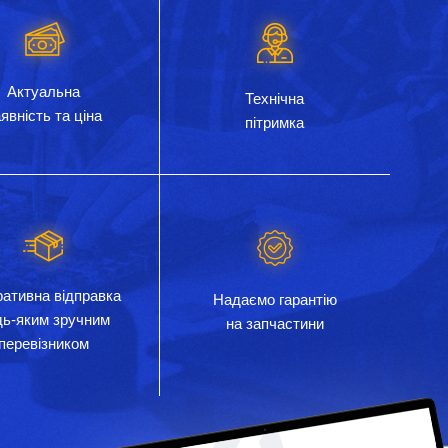
Актуальна
Технічна
явність та ціна
пітримка
ативна відправка
Надаємо гарантію
дь-яким зручним
на запчастини
перевізником