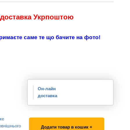
 доставка Укрпоштою
тримаєте саме те що бачите на фото!
Он-лайн
доставка
же
овнішнього
Додати товар в кошик +