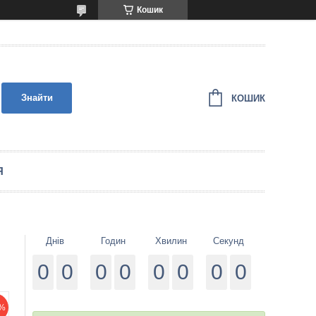
Кошик
Знайти
КОШИК
Я
Днів
Годин
Хвилин
Секунд
0
0
0
0
0
0
0
0
%