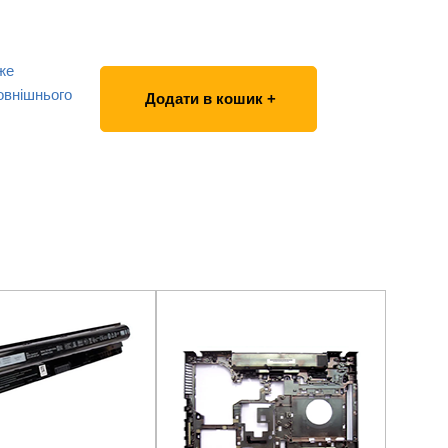
же
овнішнього
Додати в кошик +