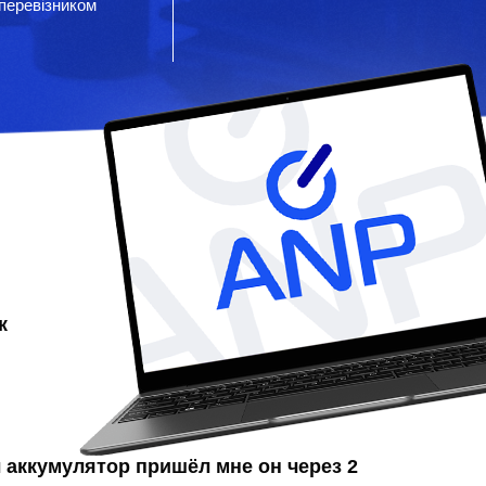
перевізником
к
л аккумулятор
пришёл мне он через 2