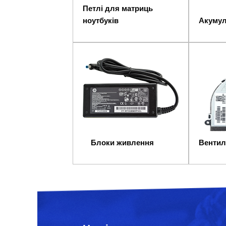
Петлі для матриць
ноутбуків
Акумул
Блоки живлення
Вентил