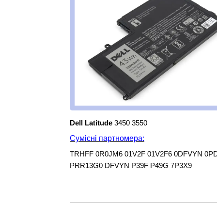
Dell Latitude
3450 3550
Сумісні партномера:
TRHFF 0R0JM6 01V2F 01V2F6 0DFVYN 0PD
PRR13G0 DFVYN P39F P49G 7P3X9