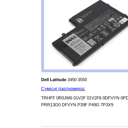
Dell Latitude
3450 3550
Сумісні партномера:
TRHFF 0R0JM6 01V2F 01V2F6 0DFVYN 0PD
PRR13G0 DFVYN P39F P49G 7P3X9