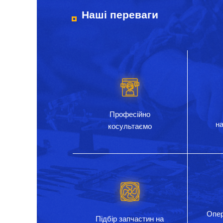
Наші переваги
Професійно
на
косультаємо
Опер
Підбір запчастин на