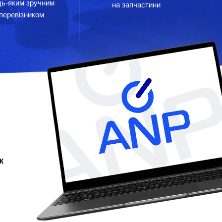
дь-яким зручним
на запчастини
перевізником
к