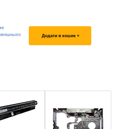
же
овнішнього
Додати в кошик +