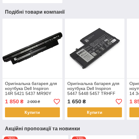
Подібні товари компанії
Оригінальна батарея для
Оригінальна батарея для
Ориг
ноутбука Dell Inspiron
ноутбука Dell Inspiron
ноут
14R 5421 5437 MR90Y
5447 5448 5457 TRHFF
14 3
344
1 850
1 650
1 8
₴
₴
2 000 ₴
Купити
Купити
Акційні пропозиції та новинки
–25%
–23%