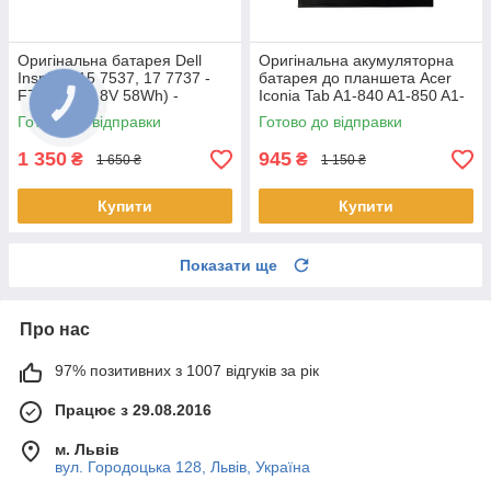
Оригінальна батарея Dell
Оригінальна акумуляторна
Inspiron 15 7537, 17 7737 -
батарея до планшета Acer
F7HVR (14.8V 58Wh) -
Iconia Tab A1-840 A1-850 A1-
Акумулятор, АКБ
860 One 8 B1-810 B1-820 B1-
Готово до відправки
Готово до відправки
830 - AP14F8K
1 350
945
₴
₴
1 650 ₴
1 150 ₴
Купити
Купити
Показати ще
Про нас
97% позитивних з 1007 відгуків за рік
Працює з 29.08.2016
м. Львів
вул. Городоцька 128, Львів, Україна