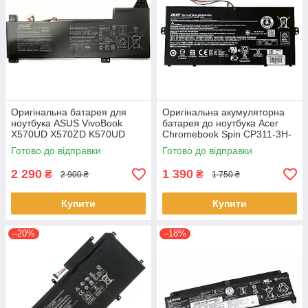
Оригінальна батарея для
Оригінальна акумуляторна
ноутбука ASUS VivoBook
батарея до ноутбука Acer
X570UD X570ZD K570UD
Chromebook Spin CP311-3H-
K570ZD R570UD R570ZD
K2RJ CP311-2H-C679 CP513-
Готово до відправки
Готово до відправки
F570UD - B31N1723
1HL CP513-1H - AP16L8J
2 290
1 390
₴
₴
2 900 ₴
1 750 ₴
Купити
Купити
–20%
–18%