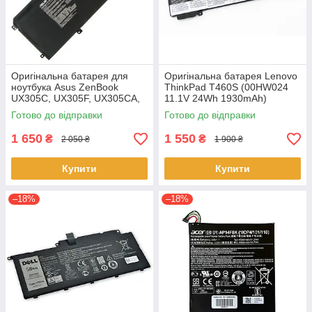
Оригінальна батарея для
Оригінальна батарея Lenovo
ноутбука Asus ZenBook
ThinkPad T460S (00HW024
UX305C, UX305F, UX305CA,
11.1V 24Wh 1930mAh)
UX305FA - C31N1411 (+11.4 V
Акумулятор, АКБ для
Готово до відправки
Готово до відправки
45Wh) АКБ
ноутбука
1 650
1 550
₴
₴
2 050 ₴
1 900 ₴
Купити
Купити
–18%
–18%