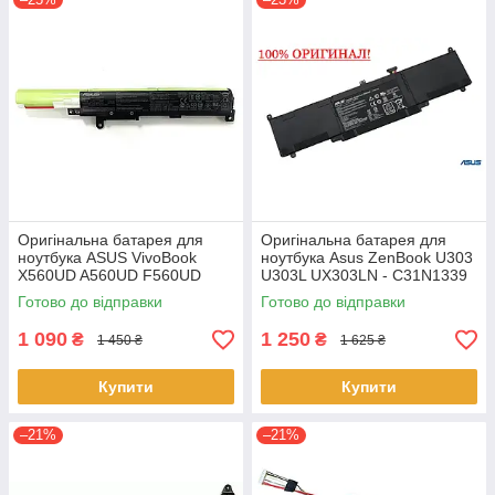
Оригінальна батарея для
Оригінальна батарея для
ноутбука ASUS VivoBook
ноутбука Asus ZenBook U303
X560UD A560UD F560UD
U303L UX303LN - C31N1339
K560UD R562UD - A31N1730
(+11.31 V 50Wh) АКБ
Готово до відправки
Готово до відправки
1 090
1 250
₴
₴
1 450 ₴
1 625 ₴
Купити
Купити
–21%
–21%