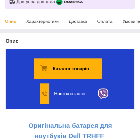
Доступна доставка
Опис
Характеристики
Доставка
Оплата
Умови п
Опис
Каталог товарів
Наші контакти
Оригінальна батарея
для
ноутбуків
Dell
TRHFF