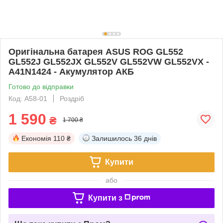
Оригінальна батарея ASUS ROG GL552
GL552J GL552JX GL552V GL552VW GL552VX -
A41N1424 - Акумулятор АКБ
Готово до відправки
Код: A58-01
Роздріб
1 590
₴
1 700 ₴
Економія
110 ₴
Залишилось
36 днів
Купити
або
Купити з