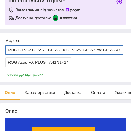
Що таке купити з Пром?
Замовлення під захистом
Доступна доставка
Мoдель
ROG GL552 GL552J GL552JX GL552V GL552VW GL552VX
ROG Asus FX-PLUS - A41N1424
Готово до відправки
Опис
Характеристики
Доставка
Оплата
Умови п
Опис