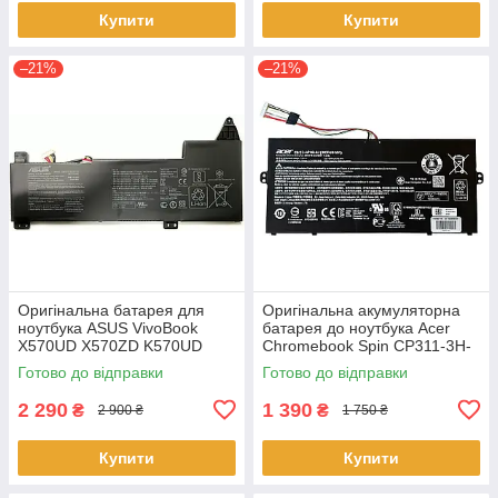
Купити
Купити
–21%
–21%
Оригінальна батарея для
Оригінальна акумуляторна
ноутбука ASUS VivoBook
батарея до ноутбука Acer
X570UD X570ZD K570UD
Chromebook Spin CP311-3H-
K570ZD R570UD R570ZD
K2RJ CP311-2H-C679 CP513-
Готово до відправки
Готово до відправки
F570UD - B31N1723
1HL CP513-1H - AP16L8J
2 290
1 390
₴
₴
2 900 ₴
1 750 ₴
Купити
Купити