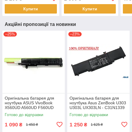
GL504GS - C41N1731Тип
F552VL A41-X550A
13N
A
Купити
Купити
Акційні пропозиції та новинки
–25%
–23%
Оригінальна батарея для
Оригінальна батарея для
ноутбука ASUS VivoBook
ноутбука Asus ZenBook U303
X560UD A560UD F560UD
U303L UX303LN - C31N1339
K560UD R562UD - A31N1730
(+11.31 V 50Wh) АКБ
Готово до відправки
Готово до відправки
1 090
1 250
₴
₴
1 450 ₴
1 625 ₴