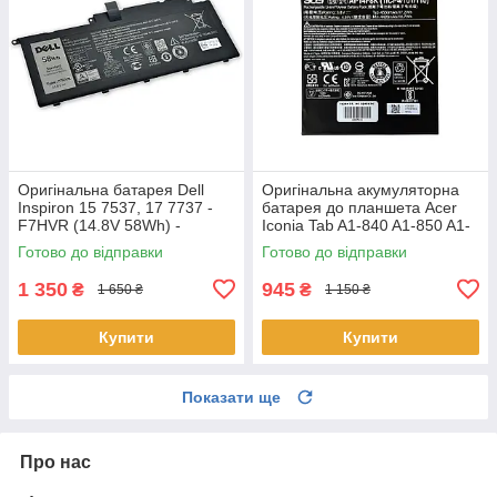
Оригінальна батарея Dell
Оригінальна акумуляторна
Inspiron 15 7537, 17 7737 -
батарея до планшета Acer
F7HVR (14.8V 58Wh) -
Iconia Tab A1-840 A1-850 A1-
Акумулятор, АКБ
860 One 8 B1-810 B1-820 B1-
Готово до відправки
Готово до відправки
830 - AP14F8K
1 350
945
₴
₴
1 650 ₴
1 150 ₴
Купити
Купити
Показати ще
Про нас