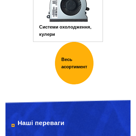
Системи охолодження,
кулери
Весь
асортимент
Наші переваги