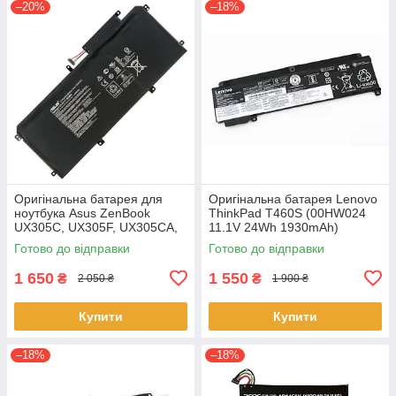
–20%
–18%
Оригінальна батарея для
Оригінальна батарея Lenovo
ноутбука Asus ZenBook
ThinkPad T460S (00HW024
UX305C, UX305F, UX305CA,
11.1V 24Wh 1930mAh)
UX305FA - C31N1411 (+11.4 V
Акумулятор, АКБ для
Готово до відправки
Готово до відправки
45Wh) АКБ
ноутбука
1 650
1 550
₴
₴
2 050 ₴
1 900 ₴
Купити
Купити
–18%
–18%