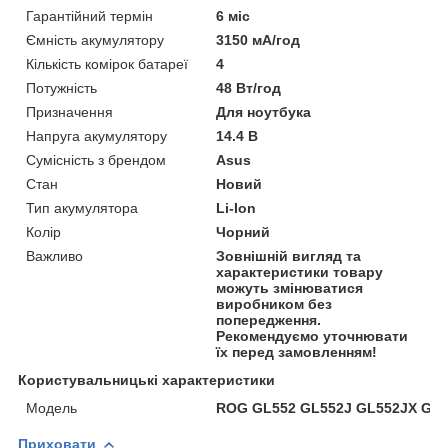
Гарантійний термін
6 міс
Ємність акумулятору
3150 мА/год
Кількість комірок батареї
4
Потужність
48 Вт/год
Призначення
Для ноутбука
Напруга акумулятору
14.4 В
Сумісність з брендом
Asus
Стан
Новий
Тип акумулятора
Li-Ion
Колір
Чорний
Важливо
Зовнішній вигляд та
характеристики товару
можуть змінюватися
виробником без
попередження.
Рекомендуємо уточнювати
їх перед замовленням!
Користувальницькі характеристики
Мoдель
ROG GL552 GL552J GL552JX GL
Приховати