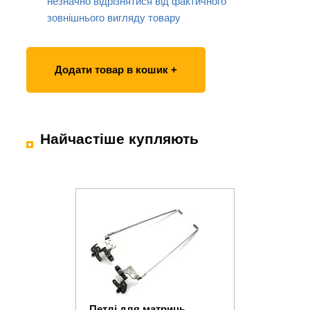
незначно відрізнятися від фактичного
зовнішнього вигляду товару
Додати товар в кошик +
Найчастіше купляють
Петлі для матриць