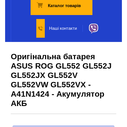
Каталог товарів
Наші контакти
Оригінальна батарея
ASUS ROG GL552 GL552J
GL552JX GL552V
GL552VW GL552VX -
A41N1424 - Акумулятор
АКБ