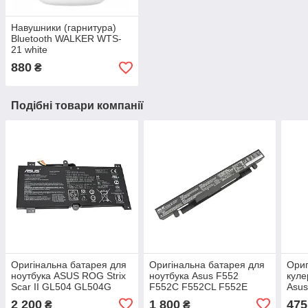
Навушники (гарнитура)
Bluetooth WALKER WTS-
21 white
880
₴
Подібні товари компанії
Оригінальна батарея для
Оригінальна батарея для
Ориг
ноутбука ASUS ROG Strix
ноутбука Asus F552
куле
Scar II GL504 GL504G
F552C F552CL F552E
Asus
GL504GM GL504GV
F552EA F552EP F552V
(13
2 200
1 800
475
₴
₴