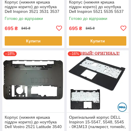
Корпус (нижняя кришка
Корпус (нижняя кришка
піддон корито) до ноутбука
піддон корито) до ноутбука
Dell Inspiron 3521 3531 3537
Dell Inspiron 5521 5535 5537
(0YXMG9, AP0ZG000200)
(0YXMG9, AP0ZG000200)
Готово до відправки
Готово до відправки
695
695
₴
₴
845 ₴
845 ₴
Купити
Купити
–18%
–16%
Корпус (нижняя кришка
Оригінальний корпус DELL
піддон корито) до ноутбука
Inspiron 15-5547, 5548, 5545
Dell Vostro 2521 Latitude 3540
- 0K1M13 (палмрест, топкейс,