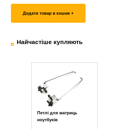
Додати товар в кошик +
Найчастіше купляють
Петлі для матриць
ноутбуків