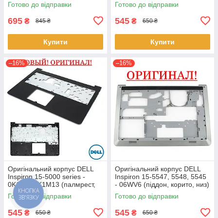
(0YXMG9, AP0ZG000200)
верх)
Готово до відправки
Готово до відправки
695
545
₴
₴
845 ₴
650 ₴
Купити
Купити
–16%
–16%
Оригінальний корпус DELL
Оригінальний корпус DELL
Inspiron 15-5000 series -
Inspiron 15-5547, 5548, 5545
0K1M13, K1M13 (палмрест,
- 06WV6 (піддон, корито, низ)
КНОПКА
топкейс, верх)
Готово до відправки
Готово до відправки
ЗВ'ЯЗКУ
545
545
₴
₴
650 ₴
650 ₴