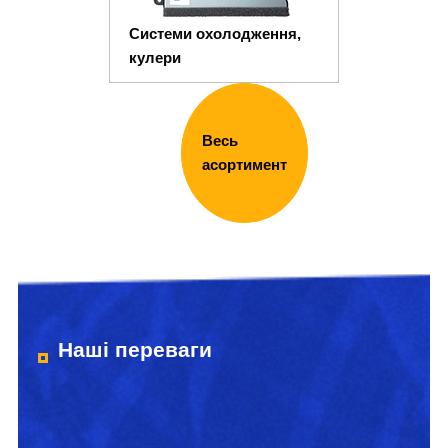
Системи охолодження,
кулери
Весь
асортимент
Наші переваги