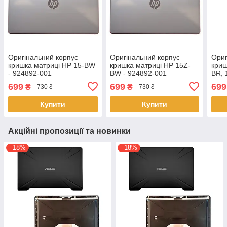
Оригінальний корпус
Оригінальний корпус
Ориг
кришка матриці HP 15-BW
кришка матриці HP 15Z-
криш
- 924892-001
BW - 924892-001
BR, 
699
699
699
₴
₴
730 ₴
730 ₴
Купити
Купити
Акційні пропозиції та новинки
–18%
–18%