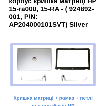
корпус кришка матриці HP
15-ra000, 15-RA - ( 924892-
001, P\N:
AP204000101SVT) Silver
Кришка матриці + рамка + петлі
для ноутбуків HP