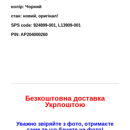
колір: Чорний
стан: новий, оригінал!
SPS code: 924899-001, L13909-001
P\N: AP204000260
Безкоштовна доставка
Укрпоштою
Уважно звіряйте з фото, отримаєте
саме те що бачите на фото!