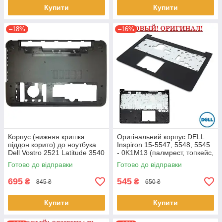
Купити
Купити
–18%
–16%
Корпус (нижняя кришка
Оригінальний корпус DELL
піддон корито) до ноутбука
Inspiron 15-5547, 5548, 5545
Dell Vostro 2521 Latitude 3540
- 0K1M13 (палмрест, топкейс,
(0YXMG9, AP0ZG000200)
верх)
Готово до відправки
Готово до відправки
695
545
₴
₴
845 ₴
650 ₴
Купити
Купити