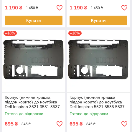
FX505DD
1 190
1 190
₴
₴
1 450 ₴
1 450 ₴
Купити
Купити
–18%
–18%
Корпус (нижняя кришка
Корпус (нижняя кришка
піддон корито) до ноутбука
піддон корито) до ноутбука
Dell Inspiron 3521 3531 3537
Dell Inspiron 5521 5535 5537
(0YXMG9, AP0ZG000200)
(0YXMG9, AP0ZG000200)
Готово до відправки
Готово до відправки
695
695
₴
₴
845 ₴
845 ₴