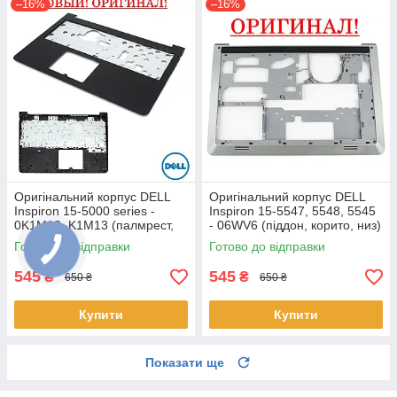
–16%
–16%
Оригінальний корпус DELL
Оригінальний корпус DELL
Inspiron 15-5000 series -
Inspiron 15-5547, 5548, 5545
0K1M13, K1M13 (палмрест,
- 06WV6 (піддон, корито, низ)
топкейс, верх)
Готово до відправки
Готово до відправки
545
545
₴
₴
650 ₴
650 ₴
Купити
Купити
Показати ще