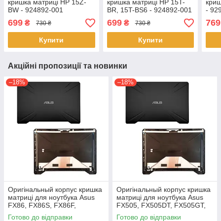
кришка матриці HP 15Z-
кришка матриці HP 15T-
криш
BW - 924892-001
BR, 15T-BS6 - 924892-001
- 92
699
699
769
₴
₴
730 ₴
730 ₴
Купити
Купити
Акційні пропозиції та новинки
–18%
–18%
Оригінальный корпус кришка
Оригінальный корпус кришка
матриці для ноутбука Asus
матриці для ноутбука Asus
FX86, FX86S, FX86F,
FX505, FX505DT, FX505GT,
FX86SF Series
FX505GE, FX505GD,
Готово до відправки
Готово до відправки