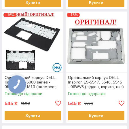
Купити
Купити
–16%
–16%
Оригінальний корпус DELL
Оригінальний корпус DELL
Inspiron 15-5000 series -
Inspiron 15-5547, 5548, 5545
0K1M13, K1M13 (палмрест,
- 06WV6 (піддон, корито, низ)
топкейс, верх)
Готово до відправки
Готово до відправки
545
545
₴
₴
650 ₴
650 ₴
Купити
Купити