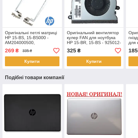
Оригінальні петлі матриці
Оригінальний вентилятор
Ориг
HP 15-BS, 15-BS000 -
кулер FAN для ноутбука
гніз
AM204000500,
HP 15-BR, 15-BS - 925012-
для 
AM204000600
001
Pavi
269
325
185
₴
₴
335 ₴
15G
Купити
Купити
Подібні товари компанії