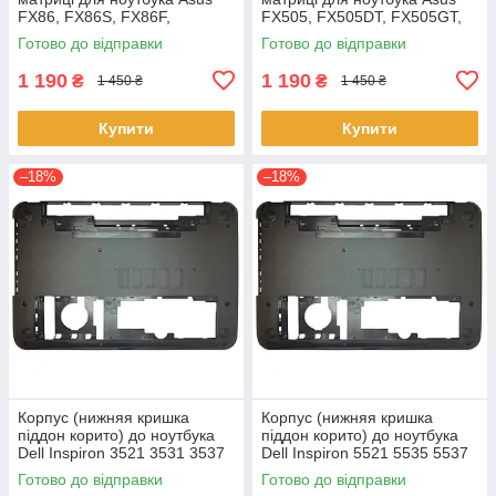
FX86, FX86S, FX86F,
FX505, FX505DT, FX505GT,
FX86SF Series
FX505GE, FX505GD,
Готово до відправки
Готово до відправки
FX505DD
1 190
1 190
₴
₴
1 450 ₴
1 450 ₴
Купити
Купити
–18%
–18%
Корпус (нижняя кришка
Корпус (нижняя кришка
піддон корито) до ноутбука
піддон корито) до ноутбука
Dell Inspiron 3521 3531 3537
Dell Inspiron 5521 5535 5537
(0YXMG9, AP0ZG000200)
(0YXMG9, AP0ZG000200)
Готово до відправки
Готово до відправки