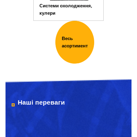
Системи охолодження,
кулери
Весь
асортимент
Наші переваги