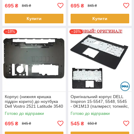
695
695
₴
₴
845 ₴
845 ₴
Купити
Купити
–18%
–16%
Корпус (нижняя кришка
Оригінальний корпус DELL
піддон корито) до ноутбука
Inspiron 15-5547, 5548, 5545
Dell Vostro 2521 Latitude 3540
- 0K1M13 (палмрест, топкейс,
(0YXMG9, AP0ZG000200)
верх)
Готово до відправки
Готово до відправки
695
545
₴
₴
845 ₴
650 ₴