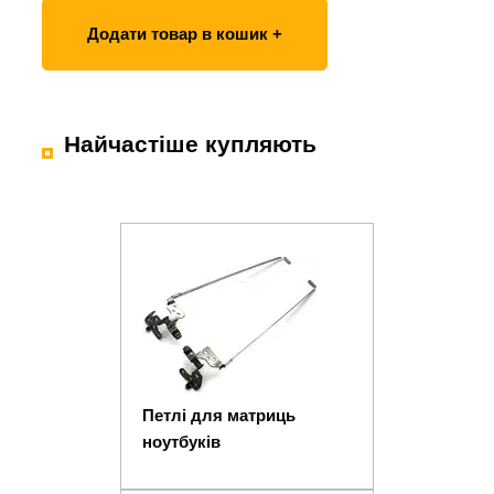
Додати товар в кошик +
Найчастіше купляють
Петлі для матриць
ноутбуків