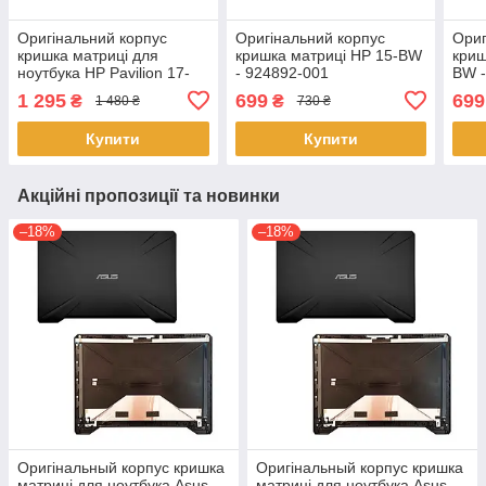
Оригінальний корпус
Оригінальний корпус
Ориг
кришка матриці для
кришка матриці HP 15-BW
криш
ноутбука HP Pavilion 17-
- 924892-001
BW -
BS 17-BR 17-AK (933298-
1 295
699
699
₴
₴
1 480 ₴
730 ₴
001, 926490-001)
Купити
Купити
Акційні пропозиції та новинки
–18%
–18%
Оригінальный корпус кришка
Оригінальный корпус кришка
матриці для ноутбука Asus
матриці для ноутбука Asus